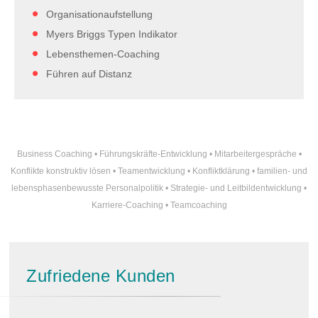
Organisationaufstellung
Myers Briggs Typen Indikator
Lebensthemen-Coaching
Führen auf Distanz
Business Coaching
•
Führungskräfte-Entwicklung
•
Mitarbeitergespräche
•
Konflikte konstruktiv lösen
•
Teamentwicklung
•
Konfliktklärung
•
familien- und
lebensphasenbewusste Personalpolitik
•
Strategie- und Leitbildentwicklung
•
Karriere-Coaching
•
Teamcoaching
Zufriedene Kunden